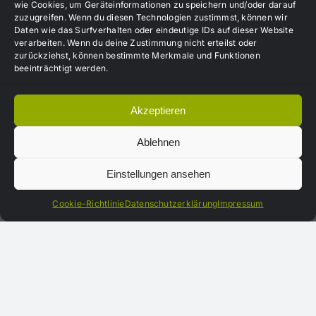
wie Cookies, um Geräteinformationen zu speichern und/oder darauf
nur wohl fühlen? Dann genießen Sie die
zuzugreifen. Wenn du diesen Technologien zustimmst, können wir
Daten wie das Surfverhalten oder eindeutige IDs auf dieser Website
freundliche und angenehme Atmosphäre unserer
verarbeiten. Wenn du deine Zustimmung nicht erteilst oder
Sauna oder bräunen Sie sich auf unserem
zurückziehst, können bestimmte Merkmale und Funktionen
beeinträchtigt werden.
Solarium.
Akzeptieren
Restaurant / Bistro
Ablehnen
Zum Abschluß nach dem Training oder einfach
mal so können Sie im Restaurant und Bistro am
Einstellungen ansehen
Yachthafen relaxen oder Freunde treffen. Das
Cookie-Richtlinie
Datenschutzerklärung
Impressum
Team des Restaurant / Bistro am Yachthafen freut
sich auf jeden Fall auf Ihren Besuch! Auch
Wanderlustigen und Radfahrern bietet der
Biergarten, aber auch das Restaurant und Bistro
eine willkommene Gelegenheit zur Rast.