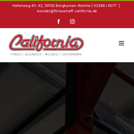
Zum
Hafenweg 40-42, 59192 Bergkamen-Rünthe | 02389 / 6077
|
Inhalt
kontakt@fitnesstreff-california.de
springen
Facebook
Instagram