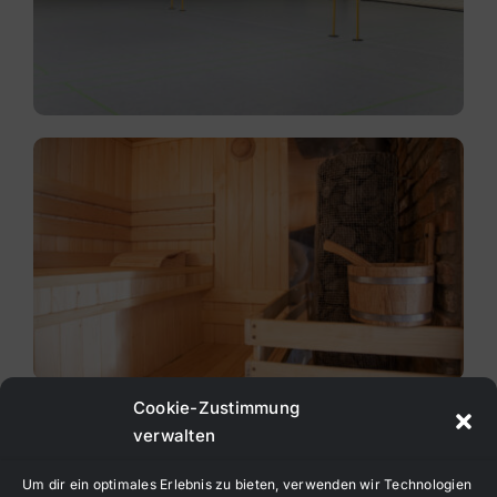
Cookie-Zustimmung
Sauna und Solarium
verwalten
Wollen Sie den Alltagsstress hinter sich lassen,
Um dir ein optimales Erlebnis zu bieten, verwenden wir Technologien
etwas für Ihre Gesundheit tun oder sich einfach